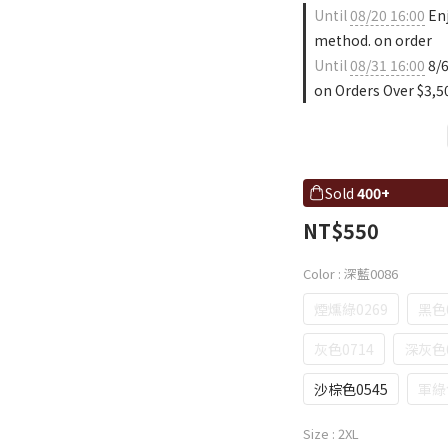
Until
08/20 16:00
Enj
method. on order
Until
08/31 16:00
8/6
on Orders Over $3,5
Sold
400+
NT$550
Color
: 深藍0086
煙燻綠0269
黑色
灰色0714
深灰色0
沙棕色0545
軍綠
Size
: 2XL