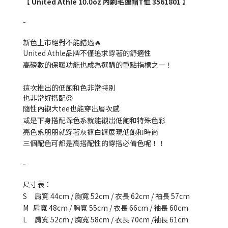
【 United Athle 10.0oz 內刷毛連帽T恤 3561801 】
-
新色上市絕對不能錯過🔥
United Athle品牌不僅追求穿著的舒適性
高磅數的保暖功能也成為選購的重點指標之一！
這次推出的低飽和色非常特別
也非常好搭配😍
隨性內襯大tee也能穿出層次感
或是下身搭配深色系就能襯出低飽和特殊色彩
亮色系朋朋就穿著灰褲白褲展現低飽和時尚
三個配色可都是高搭配性的穿搭必備色呢！！
-
尺寸表：
S 肩寬 44cm / 胸寬 52cm / 衣長 62cm / 袖長 57cm
M 肩寬 48cm / 胸寬 55cm / 衣長 66cm / 袖長 60cm
L 肩寬 52cm / 胸寬 58cm / 衣長 70cm /袖長 61cm