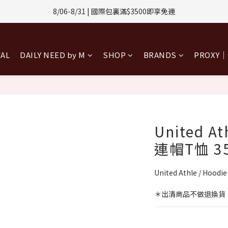
8/06-8/31 | 國際包裏滿$3500即享免運
1-8/31 | 任選2件CUBOX正價商品 贈【威靈頓 / 波士頓墨鏡】(數量有限售
8/08-8/10 | 全館任選3件 贈 $188購物金
1-8/31 | 任選2件CUBOX正價商品 贈【威靈頓 / 波士頓墨鏡】(數量有限售
VAL
DAILY NEED by M
SHOP
BRANDS
PROXY
United A
連帽T恤 35
United Athle / Hood
＊出清商品不做退換貨