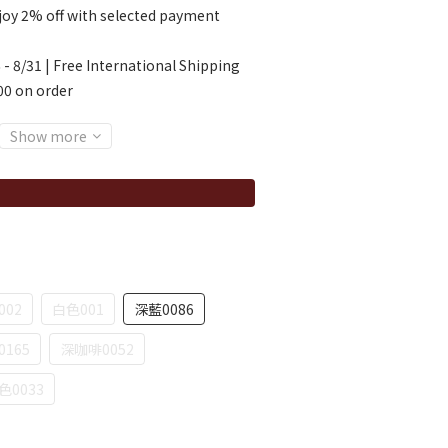
oy 2% off with selected payment
 - 8/31 | Free International Shipping
00 on order
Show more
002
白色001
深藍0086
165
深咖啡0052
色0033