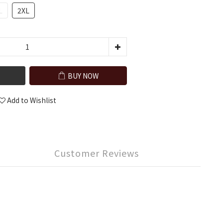
L
2XL
BUY NOW
Add to Wishlist
Customer Reviews