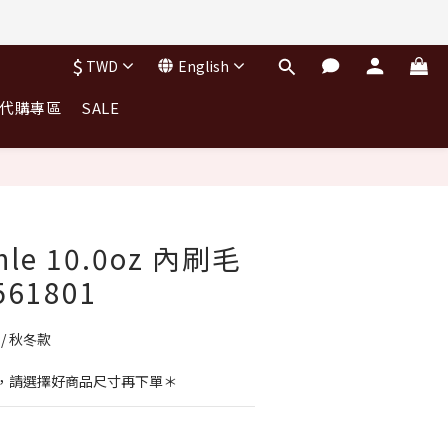
完不補)
$
TWD
English
完不補)
｜代購專區
SALE
BUY NOW
thle 10.0oz 內刷毛
61801
ie / 秋冬款
，請選擇好商品尺寸再下單＊