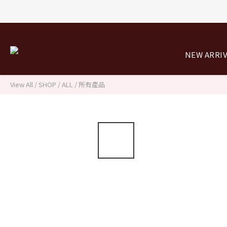
8/0
8/0
NEW ARRI
View All
/
SHOP
/
ALL / 所有產品