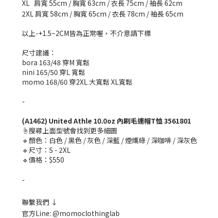
XL 肩寬 55cm / 胸寬 63cm / 衣長 75cm / 袖長 62cm
2XL 肩寬 58cm / 胸寬 65cm / 衣長 78cm / 袖長 65cm
以上-+1.5~2CM皆為正常喔，不介意請下標
尺寸建議：
bora 163/48 穿M 寬鬆
nini 165/50 穿L 寬鬆
momo 168/60 穿2XL 大寬鬆 XL寬鬆
-
(
A1462
) United Athle 10.0oz 內刷毛連帽T恤 3561801
☝️搜尋上面型號會找到更多細圖
🔹顏色：白色 / 黑色 / 灰色 / 深藍 / 煙燻綠 / 深咖啡 / 深灰色
🔹尺寸：S - 2XL
🔹價格：$550
-
聯繫我們 ↓
官方Line: @momoclothinglab