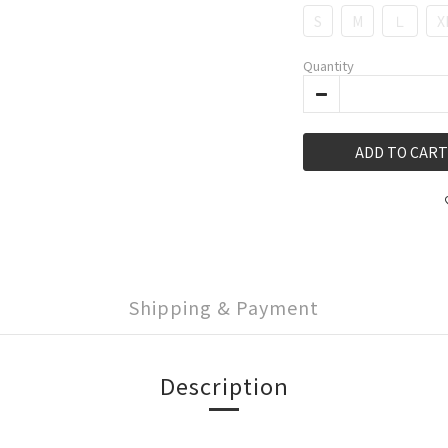
S
M
Ｌ
X
Quantity
ADD TO CART
Shipping & Payment
Description