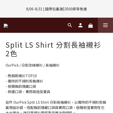
8/01-8/31 | 任選2件CUBOX正價商品 贈【威靈頓 / 波士頓墨鏡】
8/06-8/31 | 國際包裏滿$3500即享免運
(數量有限售完不補)
8/08-8/10 | 全館任選3件 贈 $188購物金
8/01-8/31 | 任選2件CUBOX正價商品 贈【威靈頓 / 波士頓墨鏡】
Split LS Shirt 分割長袖襯衫
(數量有限售完不補)
2色
OurPick / 分割流線襯衫 / 長袖襯衫
- 熱銷款襯衫TOP10
- 獨特的不規則剪裁襯衫
- 極簡胸前隱藏口袋
- 側邊口袋，實用與造型兼具
這件 OurPick Split LS Shirt 分割長袖襯衫，以獨特的不規則剪裁
展現設計感，搭配胸前隱藏口袋與實用口袋，極簡俐落實用性也
大大提升，讓日常襯衫穿搭更具層次與個性。