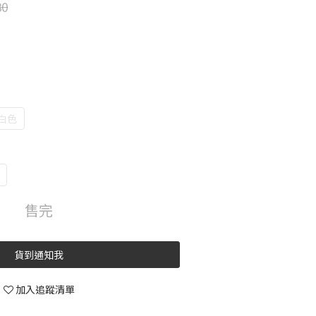
80
白色
售完
貨到通知我
加入追蹤清單