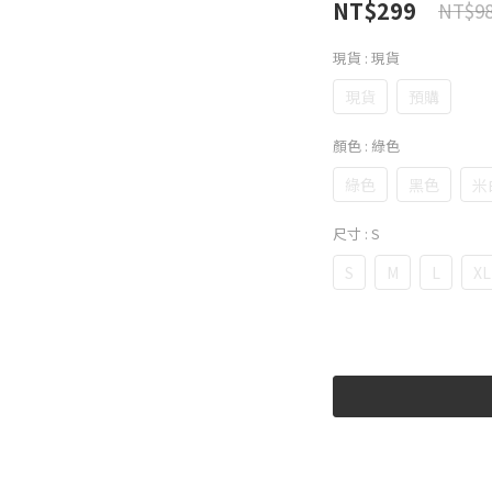
NT$299
NT$9
現貨
: 現貨
現貨
預購
顏色
: 綠色
綠色
黑色
米
尺寸
: S
S
M
L
XL