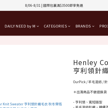
1-8/31 | 任選2件CUBOX正價商品 贈【威靈頓 / 波士頓墨鏡】(數量有限售
8/08-8/10 | 全館任選3件 贈 $188購物金
1-8/31 | 任選2件CUBOX正價商品 贈【威靈頓 / 波士頓墨鏡】(數量有限售
DAILY NEED by M
CATEGORIES
BRANDS
PR
Henley Co
亨利領針織
OurPick / 羊毛混紡 /
＊出清商品不做退換貨
- 亨利領、寬短版型
- 羊毛混紡針織，親膚