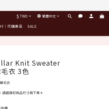
完不補)
$
TWD
繁體中文
完不補)
OXY｜代購專區
SALE
llar Knit Sweater
毛衣 3色
 針織毛衣
，請選擇好商品尺寸再下單＊
不刺癢