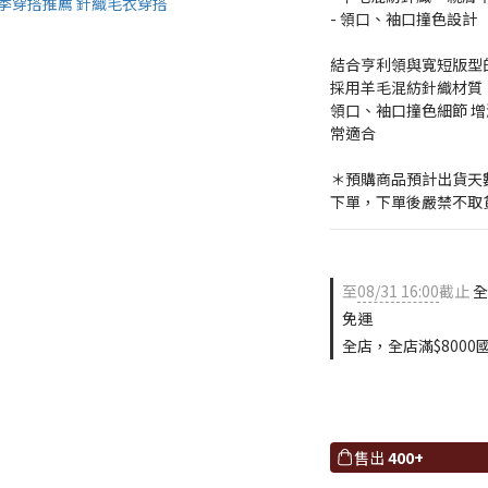
- 領口、袖口撞色設計
結合亨利領與寬短版型
採用羊毛混紡針織材質
領口、袖口撞色細節 
常適合
＊預購商品預計出貨天數
下單，下單後嚴禁不取
至
08/31 16:00
截止
全
免運
全店，全店滿$8000
售出
400+