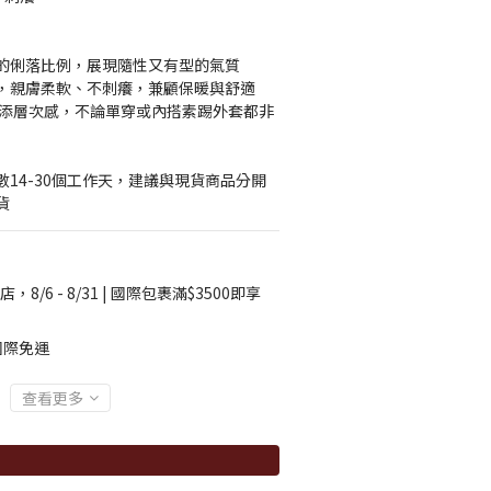
的俐落比例，展現隨性又有型的氣質
，親膚柔軟、不刺癢，兼顧保暖與舒適
增添層次感，不論單穿或內搭素踢外套都非
14-30個工作天，建議與現貨商品分開
貨
店，8/6 - 8/31 | 國際包裹滿$3500即享
國際免運
查看更多