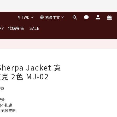
$
TWD
繁體中文
OXY｜代購專區
SALE
立即購買
Sherpa Jacket 寬
 2色 MJ-02
寬短
視覺
柔不扎膚
冬氣候穿搭