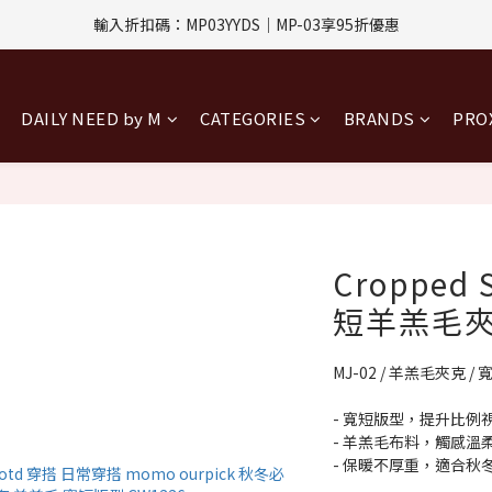
評價回饋｜訂單完成後7天內填寫5字以上評價，即可獲得$30購物金
指定付款方式｜即享2%回饋(信用卡、APPLE PAY、LINE PAY)
評價回饋｜訂單完成後7天內填寫5字以上評價，即可獲得$30購物金
DAILY NEED by M
CATEGORIES
BRANDS
PR
Cropped 
短羊羔毛夾克
MJ-02 / 羊羔毛夾克 / 
- 寬短版型，提升比例
- 羊羔毛布料，觸感溫
- 保暖不厚重，適合秋