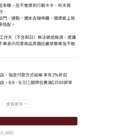
起來暖，但不會厚到行動卡卡，秋天微
好
出門、通勤、週末去咖啡廳，隨便套上就
多搭配。
1個工作天（不含假日）無法做退換貨，建議
下單表示同意商品頁描述嚴禁棄單及不取
店，指定付款方式結帳 享有2%折扣
店，8/6 - 8/31 | 國際包裹滿$3500即享
查看更多
1,480