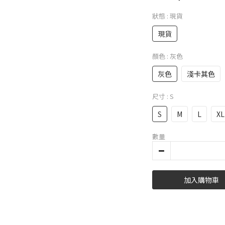
狀態
: 現貨
現貨
顏色
: 灰色
灰色
淺卡其色
尺寸
: S
S
M
L
XL
數量
加入購物車