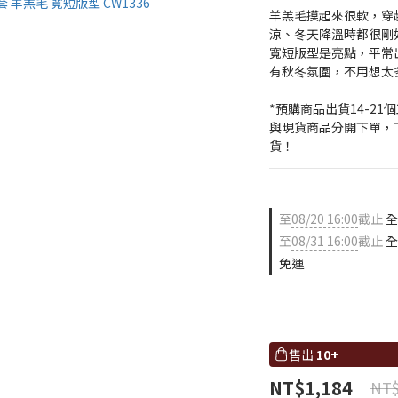
羊羔毛摸起來很軟，穿
涼、冬天降溫時都很剛
寬短版型是亮點，平常
有秋冬氛圍，不用想太
*預購商品出貨14-2
與現貨商品分開下單，
貨！
至
08/20 16:00
截止
全
至
08/31 16:00
截止
全
免運
售出
10+
NT$1,184
NT$