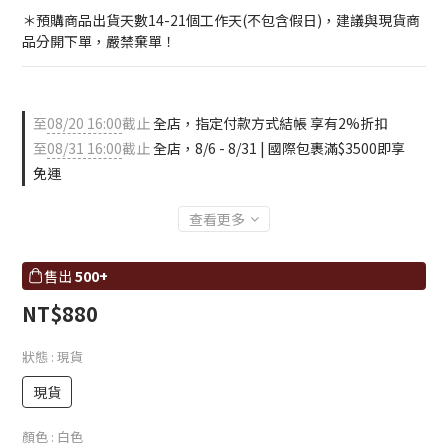
＊預購商品出貨天數14-21個工作天(不包含假日)，建議與現貨商
品分開下單，嚴禁棄單！
至
08/20 16:00
截止
全店，指定付款方式結帳 享有2%折扣
至
08/31 16:00
截止
全店，8/6 - 8/31 | 國際包裹滿$3500即享
免運
查看更多
售出
500+
NT$880
狀態
: 現貨
現貨
顏色
: 白色