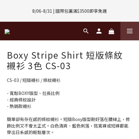
8/01-8/31 | 任選2件CUBOX正價商品 贈【威靈頓 / 波士頓墨鏡】
8/06-8/31 | 國際包裏滿$3500即享免運
(數量有限售完不補)
8/08-8/10 | 全館任選3件 贈 $188購物金
8/01-8/31 | 任選2件CUBOX正價商品 贈【威靈頓 / 波士頓墨鏡】
Boxy Stripe Shirt 短版條紋
(數量有限售完不補)
襯衫 3色 CS-03
CS-03 / 短版襯衫 / 條紋襯衫
- 寬鬆BOXY版型、拉長比例
- 經典條紋設計
- 熱銷款襯衫
簡單卻有存在感的條紋襯衫。短版Boxy版型剛好落在腰線上，修
飾比例又不會太正式。白色清爽、藍色俐落，搭寬褲或短褲都能
穿出日系感的輕鬆層次。