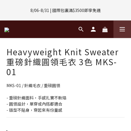
8/01-8/31 | 任選2件CUBOX正價商品 贈【威靈頓 / 波士頓墨鏡】
8/06-8/31 | 國際包裏滿$3500即享免運
(數量有限售完不補)
8/08-8/10 | 全館任選3件 贈 $188購物金
8/01-8/31 | 任選2件CUBOX正價商品 贈【威靈頓 / 波士頓墨鏡】
Heavyweight Knit Sweater
(數量有限售完不補)
重磅針織圓領毛衣 3色 MKS-
01
MKS-01 / 針織毛衣 / 重磅圓領
- 重磅針織面料，手感扎實不軟塌
- 圓領設計，單穿或內搭都適合
- 版型不貼身，穿起來有份量感