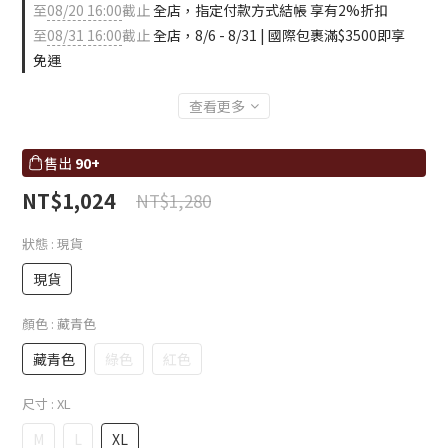
至
08/20 16:00
截止
全店，指定付款方式結帳 享有2%折扣
至
08/31 16:00
截止
全店，8/6 - 8/31 | 國際包裹滿$3500即享
免運
查看更多
售出
90+
NT$1,024
NT$1,280
狀態
: 現貨
現貨
顏色
: 藏青色
藏青色
綠色
紅色
尺寸
: XL
M
L
XL