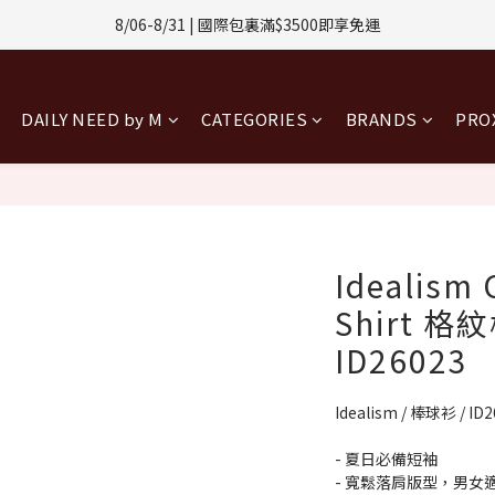
8/06-8/31 | 國際包裏滿$3500即享免運
1-8/31 | 任選2件CUBOX正價商品 贈【威靈頓 / 波士頓墨鏡】(數量有限售
8/08-8/10 | 全館任選3件 贈 $188購物金
1-8/31 | 任選2件CUBOX正價商品 贈【威靈頓 / 波士頓墨鏡】(數量有限售
DAILY NEED by M
CATEGORIES
BRANDS
PR
Idealism 
Shirt 格
ID26023
Idealism / 棒球衫 / ID
- 夏日必備短袖
- 寬鬆落肩版型，男女