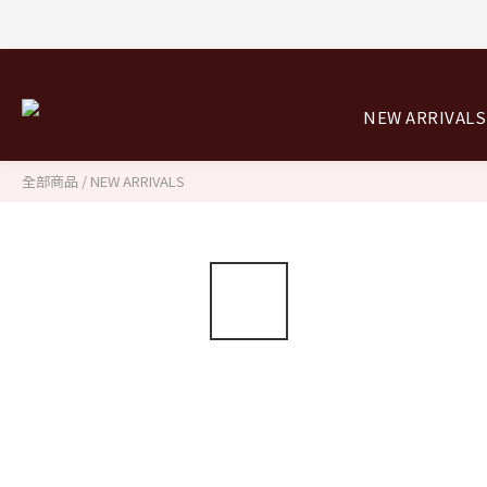
8/0
8/0
NEW ARRIVALS
全部商品
/
NEW ARRIVALS