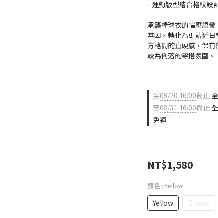
- 運動版型結合格紋設
承襲棒球衣的輪廓語彙
基因，轉化為更貼近日
方格間的直硬感，保有
較為俐落的穿搭氛圍。
至
08/20 16:00
截止
全
至
08/31 16:00
截止
全
免運
NT$1,580
顏色
: Yellow
Yellow
Brown