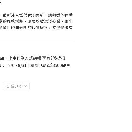
計
，重新注入當代休閒思維，讓熟悉的運動
常的風格樣貌，漸層格紋深淺交織，柔化
簡潔且條理分明的視覺層次，使整體擁有
店，指定付款方式結帳 享有2%折扣
店，8/6 - 8/31 | 國際包裹滿$3500即享
查看更多