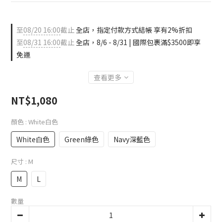
至
08/20 16:00
截止
全店，指定付款方式結帳 享有2%折扣
至
08/31 16:00
截止
全店，8/6 - 8/31 | 國際包裹滿$3500即享
免運
查看更多
NT$1,080
顏色
: White白色
White白色
Green綠色
Navy深藍色
尺寸
: M
M
L
數量