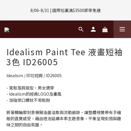
8/01-8/31 | 任選2件CUBOX正價商品 贈【威靈頓 / 波士頓墨鏡】
8/06-8/31 | 國際包裏滿$3500即享免運
(數量有限售完不補)
8/08-8/10 | 全館任選3件 贈 $188購物金
8/01-8/31 | 任選2件CUBOX正價商品 贈【威靈頓 / 波士頓墨鏡】
Idealism Paint Tee 液畫短袖
(數量有限售完不補)
3色 ID26005
Idealism / 印花短踢 / ID26005
- 寬鬆落肩版型，男女適穿
- Idealism的經典LOGO及畫風
- 加強領口螺紋不易鬆脫
將筆觸輪廓刻意模擬油墨溢散與流動痕跡，讓整體視覺帶有手繪
般的直覺感受，藉由燈泡延續本季主題意象，平衡呈現街頭與趣
味之間的自由氛圍。