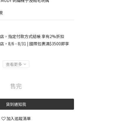
EMUDY 刺繡襪子及絨毛玩偶
現
店，指定付款方式結帳 享有2%折扣
店，8/6 - 8/31 | 國際包裹滿$3500即享
查看更多
售完
貨到通知我
加入追蹤清單