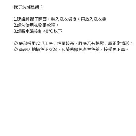
襪子洗滌建議：
1.建議將襪子翻面，裝入洗衣袋後，再放入洗衣機
2.請勿使用衣物柔軟精。
3.請將水溫控制 40°C 以下
◎ 底部採用起毛工序，棉量較高，腳底若有棉絮，屬正常情形。
◎ 商品因拍攝色溫狀況，及螢幕顯色產生色差，接受再下單。