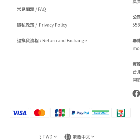
莫
常見問題
/ FAQ
公
隱私政策
/ Privacy Policy
558
退換貨流程
/ Return and Exchange
聯絡
mom
實
台
開放
$
TWD
繁體中文