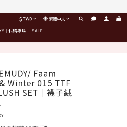
完不補)
$
TWD
繁體中文
OXY｜代購專區
SALE
完不補)
EMUDY/ Faam
 & Winter 015 TTF
PLUSH SET｜襪子絨
組
DY