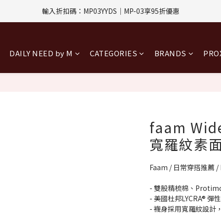
評價回饋｜訂單完成後7天內填寫5字以上評價，即可獲得$30購物金
輸入折扣碼：MP03YYDS｜MP-03享95折優惠
指定付款方式｜即享2%回饋(信用卡、APPLE PAY、LINE PAY)
DAILY NEED by M
CATEGORIES
BRANDS
PR
評價回饋｜訂單完成後7天內填寫5字以上評價，即可獲得$30購物金
faam Wid
寬羅紋素面
Faam / 日常穿搭推薦 / 
- 雙股精梳棉、Protim
- 美國杜邦LYCRA® 彈
- 襪身採用寬羅紋設計