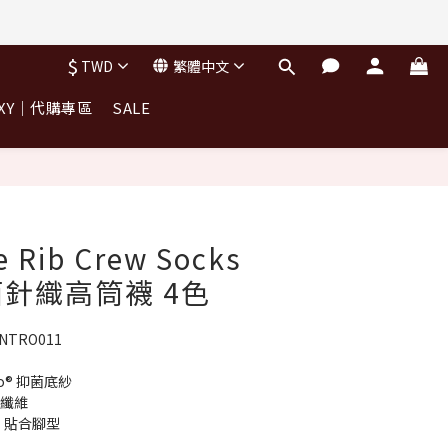
$
TWD
繁體中文
OXY｜代購專區
SALE
立即購買
e Rib Crew Socks
針織高筒襪 4色
NTRO011
o® 抑菌底紗
性纖維
，貼合腳型