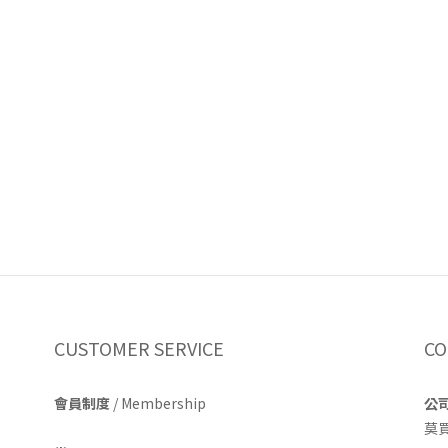
CUSTOMER SERVICE
CO
會員制度
/ Membership
公
莫