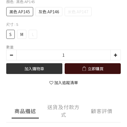
顏色
: 黑色 AP145
黑色 AP145
灰色 AP146
米色 AP147
尺寸
: S
S
M
L
數量
加入購物車
立即購買
加入追蹤清單
送貨及付款方
商品描述
顧客評價
式