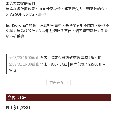
柔的方式提醒我們：
無論身處什麼位置、擁有什麼身分，都不要失去一顆柔軟的心。
STAY SOFT, STAY PUFFY.
使用Sorona® 材質，涼感抑菌面料，長時間着用不悶熱、速乾不
粘膩，無肩線設計，使身形整體比例更佳，領圍緊密羅紋，耐洗
絕不荷葉邊
至
08/20 16:00
截止
全店，指定付款方式結帳 享有2%折扣
至
08/31 16:00
截止
全店，8/6 - 8/31 | 國際包裹滿$3500即享
免運
查看更多
售出
10+
NT$1,280