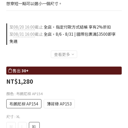
想穿短一點可以選小一個尺寸。
至
08/20 16:00
截止
全店，指定付款方式結帳 享有2%折扣
至
08/31 16:00
截止
全店，8/6 - 8/31 | 國際包裹滿$3500即享
免運
查看更多
售出
30+
NT$1,280
顏色
: 布朗尼棕 AP154
布朗尼棕 AP154
薄荷綠 AP153
尺寸
: XL
M
L
XL