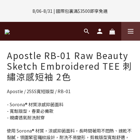
8/01-8/31 | 任選2件CUBOX正價商品 贈【威靈頓 / 波士頓墨鏡】
8/06-8/31 | 國際包裏滿$3500即享免運
(數量有限售完不補)
8/08-8/10 | 全館任選3件 贈 $188購物金
8/01-8/31 | 任選2件CUBOX正價商品 贈【威靈頓 / 波士頓墨鏡】
Apostle RB-01 Raw Beauty
(數量有限售完不補)
Sketch Embroidered TEE 刺
繡涼感短袖 2色
Apostle / 25SS寬短版型 / RB-01
- Sorona® 材質涼感抑菌面料
- 寬鬆版型，春夏必備款
- 親膚透氣耐洗耐穿
使用 Sorona® 材質，涼感抑菌面料，長時間著用不悶熱、速乾不
黏膩，領圍緊密羅紋設計，耐洗不易變形，剪裁版型寬鬆舒適，