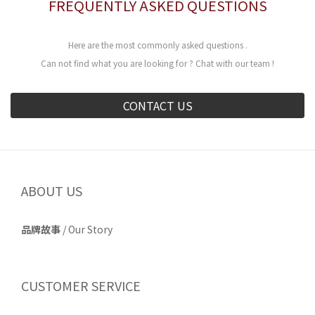
FREQUENTLY ASKED QUESTIONS
Here are the most commonly asked questions .
Can not find what you are looking for ? Chat with our team !
CONTACT US
ABOUT US
品牌故事
/
Our Story
CUSTOMER SERVICE