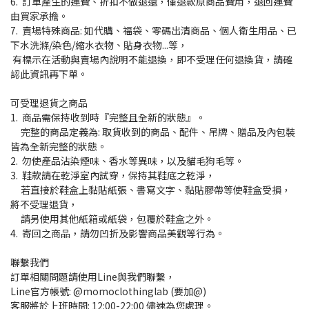
6. 訂單產生的運費、折扣不做退還，僅退款原商品費用，退回運費
由買家承擔。
7. 賣場特殊商品: 如代購、福袋、零碼出清商品、個人衛生用品、已
下水洗滌/染色/縮水衣物、貼身衣物...等，
有標示在活動與賣場內說明不能退換，即不受理任何退換貨，請確
認此資訊再下單。
可受理退貨之商品
1. 商品需保持收到時『完整且全新的狀態』。
完整的商品定義為: 取貨收到的商品、配件、吊牌、贈品及內包裝
皆為全新完整的狀態。
2. 勿使產品沾染煙味、香水等異味，以及貓毛狗毛等。
3. 鞋款請在乾淨室內試穿，保持其鞋底之乾淨，
若直接於鞋盒上黏貼紙張、書寫文字、黏貼膠帶等使鞋盒受損，
將不受理退貨，
請另使用其他紙箱或紙袋，包覆於鞋盒之外。
4. 寄回之商品，請勿凹折及影響商品美觀等行為。
聯繫我們
訂單相關問題請使用Line與我們聯繫，
Line官方帳號: @momoclothinglab (要加@)
客服將於上班時間: 12:00-22:00 儘速為您處理。