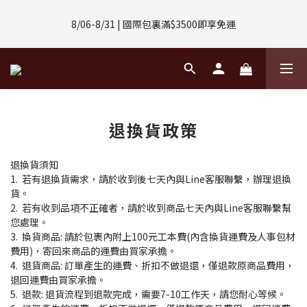
8/01-8/31 | 任選2件CUBOX正價商品 贈【威靈頓 / 波士頓墨鏡】
8/06-8/31 | 國際包裏滿$3500即享免運
(數量有限售完不補)
8/08-8/10 | 全館任選3件 贈 $188購物金
8/01-8/31 | 任選2件CUBOX正價商品 贈【威靈頓 / 波士頓墨鏡】
(數量有限售完不補)
退換貨政策
退換貨須知
1. 若有退換貨需求，請於收到後七天內與Line客服聯繫，辦理退換
貨。
2. 若有收到品項不正確者，請於收到商品七天內與Line客服聯繫幫
您處理。
3. 換貨商品: 請於包裹內附上100元工本費(內含換貨運費及人事包材
費用)，寄回來商品的運費由買家承擔。
4. 退貨商品: 訂單產生的運費、折扣不做退還，僅退款原商品費用，
退回運費由買家承擔。
5. 退款: 退貨流程到退款完成，需要7-10工作天，請您耐心等候。