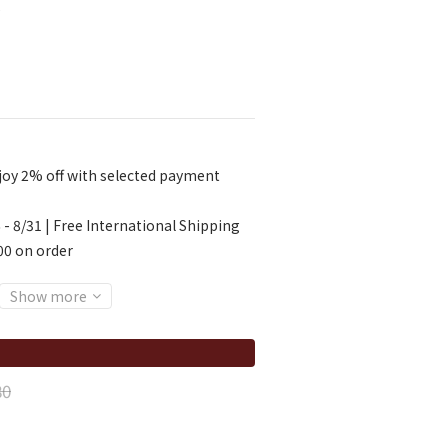
e
oy 2% off with selected payment
 - 8/31 | Free International Shipping
00 on order
Show more
80