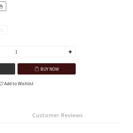
色
XL
BUY NOW
Add to Wishlist
Customer Reviews