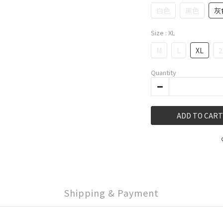
白色
黑色
灰
Size
: XL
M
L
XL
2
Quantity
ADD TO CART
Shipping & Payment