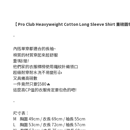
【
Pro Club Heavyweight Cotton Long Sleeve Shirt 重
-
內搭單穿都適合的長袖~
棉質的材質穿起來超舒服
重!點!是!
他們家的衣服標榜使用羅紋針織領口
超級耐穿耐水洗不易變形👍
又具備高磅數
一件竟然只要$580🔥
這麼高CP值的衣服肯定要包色的吧!
-
尺寸表：
M 胸圍 49cm / 衣長 69cm / 袖長 55cm
L 胸圍 53cm / 衣長 72cm / 袖長 57cm