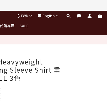
$
TWD
English
｜代購專區
SALE
BUY NOW
 Heavyweight
ng Sleeve Shirt 重
E 3色
貨
貨
貨