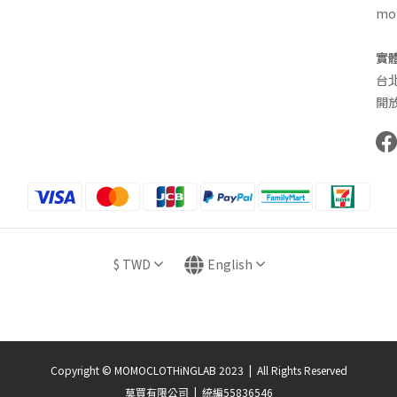
mom
實
台
開放
$
TWD
English
Copyright © MOMOCLOTHiNGLAB 2023 | All Rights Reserved
莫買有限公司 | 統編55836546