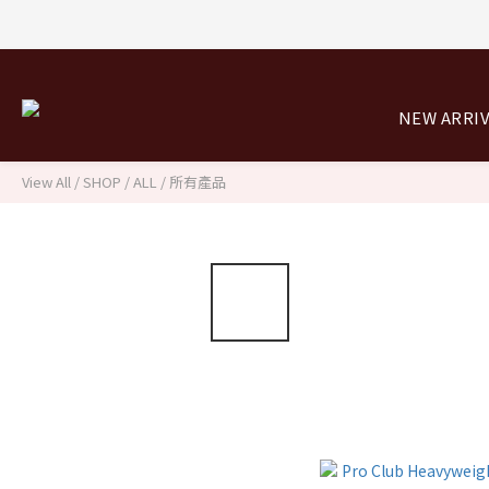
NEW ARRI
View All
/
SHOP
/
ALL / 所有產品