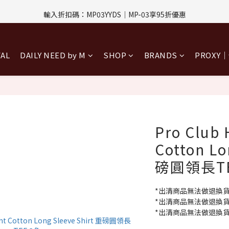
評價回饋｜訂單完成後7天內填寫5字以上評價，即可獲得$30購物金
輸入折扣碼：MP03YYDS｜MP-03享95折優惠
指定付款方式｜即享2%回饋(信用卡、APPLE PAY、LINE PAY)
VAL
DAILY NEED by M
SHOP
BRANDS
PROXY
評價回饋｜訂單完成後7天內填寫5字以上評價，即可獲得$30購物金
Pro Club
Cotton Lo
磅圓領長TE
*出清商品無法做退換
*出清商品無法做退換
*出清商品無法做退換