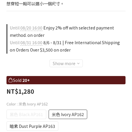
想穿短一點可以選小一個尺寸。
Until
08/20 16:00
Enjoy 2% off with selected payment
method. on order
Until
08/31 16:00
8/6 - 8/31 | Free International Shipping
on Orders Over $3,500 on order
Show more
Sold
20+
NT$1,280
Color
: 米色 Ivory AP162
黑色 Black AP161
米色 Ivory AP162
暗紫 Dust Purple AP163