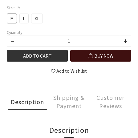
Size
: M
M
L
XL
Quantity
ADD TO CART
BUY NOW
Add to Wishlist
Shipping &
Customer
Description
Payment
Reviews
Description