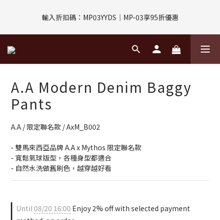
評價回饋｜訂單完成後7天內填寫5字以上評價，即可獲得$30購物
輸入折扣碼：MP03YYDS｜MP-03享95折優惠
金
指定付款方式｜即享2%回饋(信用卡、APPLE PAY、LINE PAY)
評價回饋｜訂單完成後7天內填寫5字以上評價，即可獲得$30購物
A.A Modern Denim Baggy
金
Pants
A.A / 限定聯名款 / AxM_B002
- 雙馬來西亞品牌 A.A x Mythos 限定聯名款
- 寬鬆氣球版型，各種身型都適合
- 自然水洗做舊刷色，越穿越好看
Until
08/20 16:00
Enjoy 2% off with selected payment