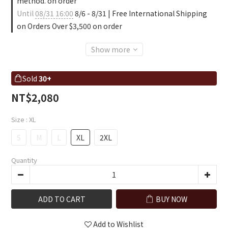
method. on order
Until
08/31 16:00
8/6 - 8/31 | Free International Shipping
on Orders Over $3,500 on order
Show more
Sold
30+
NT$2,080
Size
: XL
S
M
L
XL
2XL
Quantity
ADD TO CART
BUY NOW
Add to Wishlist