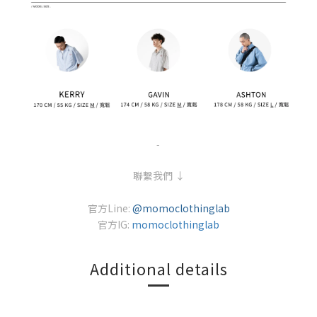
-
聯繫我們 ↓
官方Line:
@momoclothinglab
官方IG:
momoclothinglab
Additional details