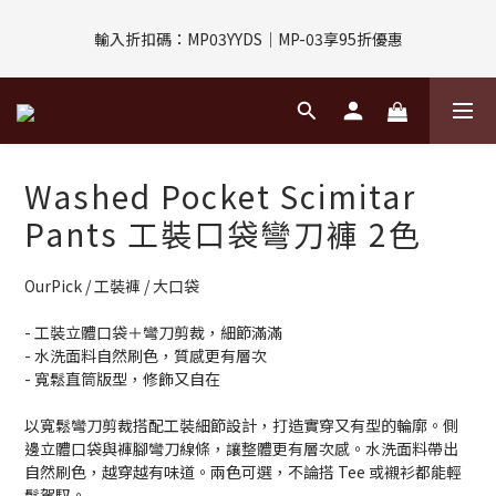
評價回饋｜訂單完成後7天內填寫5字以上評價，即可獲得$30購物
輸入折扣碼：MP03YYDS｜MP-03享95折優惠
金
指定付款方式｜即享2%回饋(信用卡、APPLE PAY、LINE PAY)
評價回饋｜訂單完成後7天內填寫5字以上評價，即可獲得$30購物
Washed Pocket Scimitar
金
Pants 工裝口袋彎刀褲 2色
OurPick / 工裝褲 / 大口袋
- 工裝立體口袋＋彎刀剪裁，細節滿滿
- 水洗面料自然刷色，質感更有層次
- 寬鬆直筒版型，修飾又自在
以寬鬆彎刀剪裁搭配工裝細節設計，打造實穿又有型的輪廓。側
邊立體口袋與褲腳彎刀線條，讓整體更有層次感。水洗面料帶出
自然刷色，越穿越有味道。兩色可選，不論搭 Tee 或襯衫都能輕
鬆駕馭。