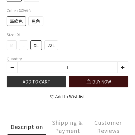
Color
: 軍綠色
軍綠色
黑色
Size
: XL
M
L
XL
2XL
Quantity
ADD TO CART
BUY NOW
Add to Wishlist
Shipping &
Customer
Description
Payment
Reviews