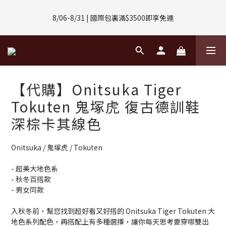
8/01-8/31 | 任選2件CUBOX正價商品 贈【威靈頓 / 波士頓墨鏡】
8/06-8/31 | 國際包裏滿$3500即享免運
(數量有限售完不補)
8/08-8/10 | 全館任選3件 贈 $188購物金
8/01-8/31 | 任選2件CUBOX正價商品 贈【威靈頓 / 波士頓墨鏡】
【代購】Onitsuka Tiger
(數量有限售完不補)
Tokuten 鬼塚虎 復古德訓鞋
深棕卡其線色
Onitsuka / 鬼塚虎 / Tokuten
- 超美大地色系
- 秋冬百搭款
- 男女同款
入秋冬前，幫您找到超好看又好搭的 Onitsuka Tiger Tokuten 大
地色系列配色，再搭配上有多種選擇，讓你每天思考要穿哪雙出