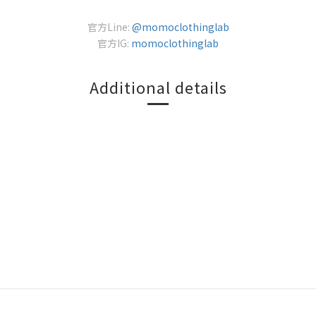
官方Line:
@momoclothinglab
官方IG:
momoclothinglab
Additional details