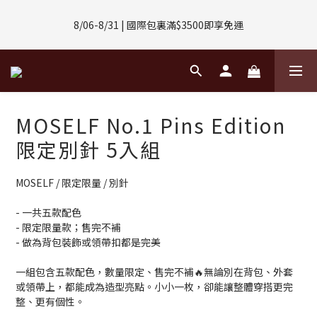
8/01-8/31 | 任選2件CUBOX正價商品 贈【威靈頓 / 波士頓墨鏡】
8/06-8/31 | 國際包裏滿$3500即享免運
(數量有限售完不補)
8/08-8/10 | 全館任選3件 贈 $188購物金
8/01-8/31 | 任選2件CUBOX正價商品 贈【威靈頓 / 波士頓墨鏡】
MOSELF No.1 Pins Edition
(數量有限售完不補)
限定別針 5入組
MOSELF / 限定限量 / 別針
- 一共五款配色
- 限定限量款；售完不補
- 做為背包裝飾或領帶扣都是完美
一組包含五款配色，數量限定、售完不補🔥無論別在背包、外套
或領帶上，都能成為造型亮點。小小一枚，卻能讓整體穿搭更完
整、更有個性。