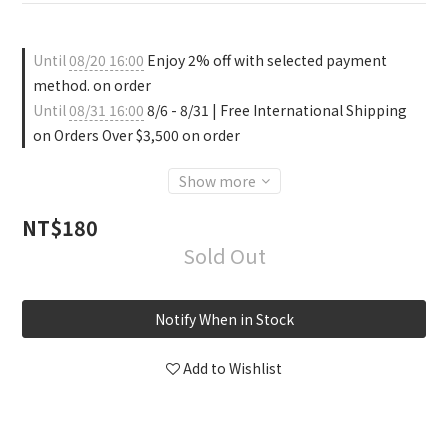
Until
08/20 16:00
Enjoy 2% off with selected payment
method. on order
Until
08/31 16:00
8/6 - 8/31 | Free International Shipping
on Orders Over $3,500 on order
Show more
NT$180
Sold Out
Notify When in Stock
Add to Wishlist