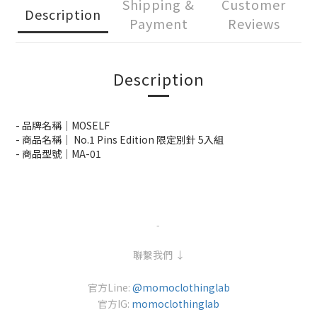
Shipping &
Customer
Description
Payment
Reviews
Description
- 品牌名稱
｜
MOSELF
- 商品名稱
｜
No.1 Pins Edition 限定別針 5入組
- 商品型號
｜
MA-01
-
聯繫我們 ↓
官方Line:
@momoclothinglab
官方IG:
momoclothinglab