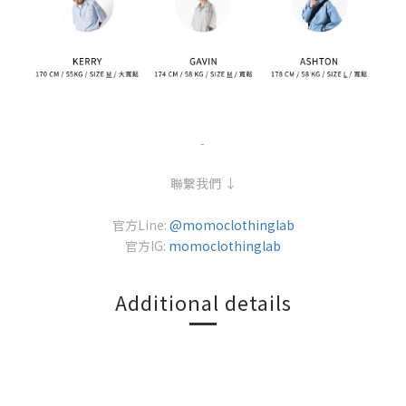
-
聯繫我們 ↓
官方Line:
@momoclothinglab
官方IG:
momoclothinglab
Additional details