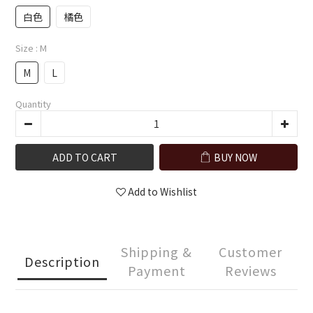
白色
橘色
Size
: M
M
L
Quantity
ADD TO CART
BUY NOW
Add to Wishlist
Shipping &
Customer
Description
Payment
Reviews