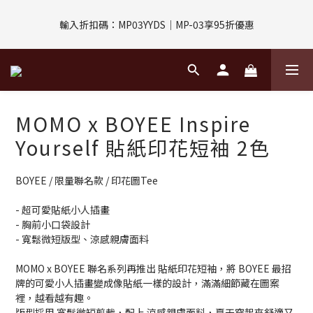
輸入折扣碼：MP03YYDS｜MP-03享95折優惠
評價回饋｜訂單完成後7天內填寫5字以上評價，即可獲得$30購物
金
指定付款方式｜即享2%回饋(信用卡、APPLE PAY、LINE PAY)
評價回饋｜訂單完成後7天內填寫5字以上評價，即可獲得$30購物
MOMO x BOYEE Inspire
金
Yourself 貼紙印花短袖 2色
BOYEE / 限量聯名款 / 印花圖Tee
- 超可愛貼紙小人插畫
- 胸前小口袋設計
- 寬鬆微短版型、涼感親膚面料
MOMO x BOYEE 聯名系列再推出 貼紙印花短袖，將 BOYEE 最招
牌的可愛小人插畫變成像貼紙一樣的設計，滿滿細節藏在圖案
裡，越看越有趣。
版型採用 寬鬆微短剪裁，配上 涼感親膚面料，夏天穿起來舒適又