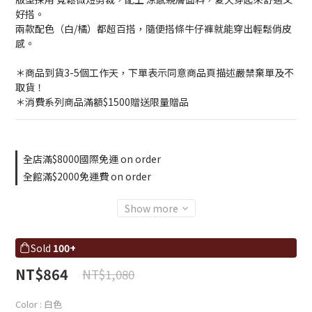
好搭。
兩款配色（白/橘）都超百搭，隨便搭條牛仔褲就能穿出輕鬆俏皮
感。
＊商品到貨3-5個工作天，下單表示同意商品頁描述嚴禁棄單及不
取貨！
＊消費系列商品滿額$1500贈送限量贈品
全店滿$8000國際免運 on order
全館滿$2000免運費 on order
Show more
Sold
100+
NT$864
NT$1,080
Color
: 白色