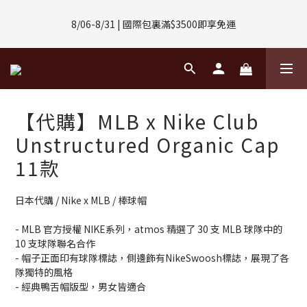
8/01-8/31 | 任選2件CUBOX正價商品 贈【威靈頓 / 波士頓墨鏡】
8/06-8/31 | 國際包裏滿$3500即享免運
(數量有限售完不補)
8/08-8/10 | 全館任選3件 贈 $188購物金
8/01-8/31 | 任選2件CUBOX正價商品 贈【威靈頓 / 波士頓墨鏡】
【代購】MLB x Nike Club
(數量有限售完不補)
Unstructured Organic Cap
11款
日本代購 / Nike x MLB / 棒球帽
- MLB 官方授權 NIKE系列，atmos 精選了 30 支 MLB 球隊中的 
10 支球隊聯名合作
- 帽子正面印有球隊標誌，側邊飾有NikeSwoosh標誌，展現了各
隊獨特的風格
- 經典鴨舌帽版型，男女皆適合