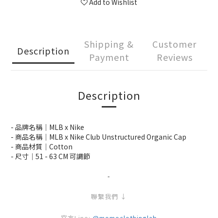
Add to Wishlist
Shipping &
Customer
Description
Payment
Reviews
Description
- 品牌名稱｜MLB x Nike
- 商品名稱｜MLB x Nike Club Unstructured Organic Cap
- 商品材質｜Cotton
- 尺寸｜51 - 63 CM 可調節
-
聯繫我們 ↓
官方Line:
@momoclothinglab