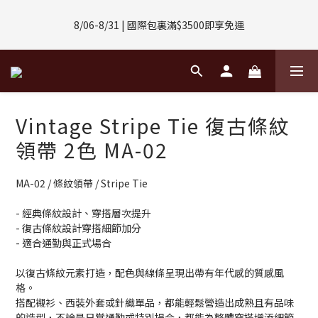
8/01-8/31 | 任選2件CUBOX正價商品 贈【威靈頓 / 波士頓墨鏡】
8/06-8/31 | 國際包裏滿$3500即享免運
(數量有限售完不補)
8/08-8/10 | 全館任選3件 贈 $188購物金
8/01-8/31 | 任選2件CUBOX正價商品 贈【威靈頓 / 波士頓墨鏡】
Vintage Stripe Tie 復古條紋
(數量有限售完不補)
領帶 2色 MA-02
MA-02 / 條紋領帶 / Stripe Tie 
- 經典條紋設計、穿搭層次提升
- 復古條紋設計穿搭細節加分
- 適合通勤與正式場合
以復古條紋元素打造，配色與線條呈現出帶有年代感的質感風
格。
搭配襯衫、西裝外套或針織單品，都能輕鬆營造出成熟且有品味
的造型，不論是日常通勤或特別場合，都能為整體穿搭增添細節