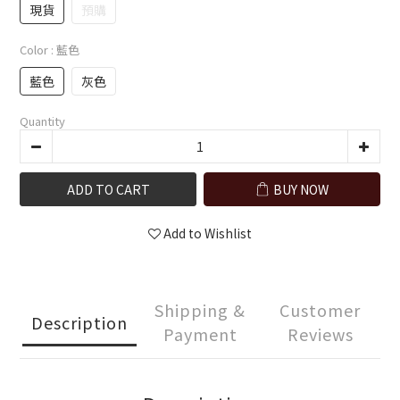
現貨
預購
Color
: 藍色
藍色
灰色
Quantity
ADD TO CART
BUY NOW
Add to Wishlist
Shipping &
Customer
Description
Payment
Reviews