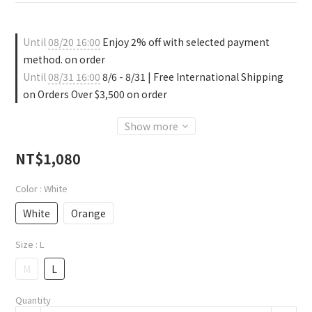
Until
08/20 16:00
Enjoy 2% off with selected payment
method. on order
Until
08/31 16:00
8/6 - 8/31 | Free International Shipping
on Orders Over $3,500 on order
Show more
NT$1,080
Color
: White
White
Orange
Size
: L
M
L
Quantity