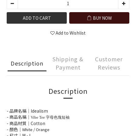
ADD TO CART
BUY NOW
Add to Wishlist
Shipping &
Customer
Description
Payment
Reviews
Description
- 品牌名稱｜Idealism
- 商品名稱｜
Vibe Tee 字母色塊短袖
- 商品材質｜Cotton
- 顏色｜
White / Orange
- 尺寸｜M -
L