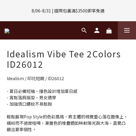
8/01-8/31 | 任選2件CUBOX正價商品 贈【威靈頓 / 波士頓墨鏡】
8/06-8/31 | 國際包裏滿$3500即享免運
(數量有限售完不補)
8/08-8/10 | 全館任選3件 贈 $188購物金
8/01-8/31 | 任選2件CUBOX正價商品 贈【威靈頓 / 波士頓墨鏡】
Idealism Vibe Tee 2Colors
(數量有限售完不補)
ID26012
Idealism / 印花短踢 / ID26012
- 夏日必備短袖，撞色設計增加夏日感
- 寬鬆落肩版型，男女適穿
- 加強領口螺紋不易鬆脫
輕鬆展現Pop Style的色彩風格，將主體的視覺重心落在圖像上，
繽紛而不過度喧嘩，漸層色的堆疊猶如映射陽光與大海，直覺凸
顯出夏季個性。