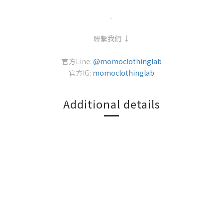
-
聯繫我們 ↓
官方Line:
@momoclothinglab
官方IG:
momoclothinglab
Additional details