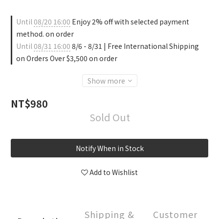
Until
08/20 16:00
Enjoy 2% off with selected payment
method. on order
Until
08/31 16:00
8/6 - 8/31 | Free International Shipping
on Orders Over $3,500 on order
Show more
NT$980
Sold Out
Notify When in Stock
Add to Wishlist
Shipping &
Customer