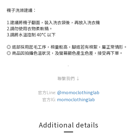
襪子洗滌建議：
1.建議將襪子翻面，裝入洗衣袋後，再放入洗衣機
2.請勿使用衣物柔軟精。
3.請將水溫控制 40°C 以下
◎ 底部採用起毛工序，棉量較高，腳底若有棉絮，屬正常情形。
◎ 商品因拍攝色溫狀況，及螢幕顯色產生色差，接受再下單。
-
聯繫我們 ↓
官方Line:
@momoclothinglab
官方IG:
momoclothinglab
Additional details