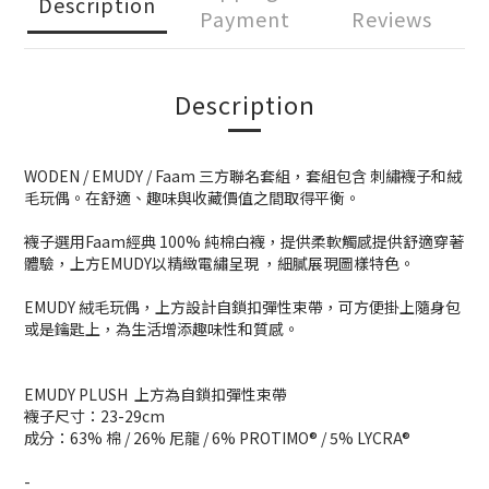
Description
Payment
Reviews
Description
WODEN / EMUDY / Faam 三方聯名套組，套組包含 刺繡襪子和絨
毛玩偶。在舒適、趣味與收藏價值之間取得平衡。
襪子選用Faam經典 100% 純棉白襪，提供柔軟觸感提供舒適穿著
體驗，上方EMUDY以精緻電繡呈現 ，細膩展現圖樣特色。
EMUDY 絨毛玩偶，上方設計自鎖扣彈性束帶，可方便掛上隨身包
或是鑰匙上，為生活增添趣味性和質感。
EMUDY PLUSH 上方為自鎖扣彈性束帶
襪子尺寸：23-29cm
成分：63% 棉 / 26% 尼龍 / 6% PROTIMO® / 5% LYCRA®
-