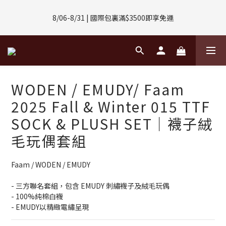
8/01-8/31 | 任選2件CUBOX正價商品 贈【威靈頓 / 波士頓墨鏡】
8/06-8/31 | 國際包裏滿$3500即享免運
(數量有限售完不補)
8/08-8/10 | 全館任選3件 贈 $188購物金
8/01-8/31 | 任選2件CUBOX正價商品 贈【威靈頓 / 波士頓墨鏡】
WODEN / EMUDY/ Faam
(數量有限售完不補)
2025 Fall & Winter 015 TTF
SOCK & PLUSH SET｜襪子絨
毛玩偶套組
Faam / WODEN / EMUDY
- 三方聯名套組，包含 EMUDY 刺繡襪子及絨毛玩偶
- 100%純棉白襪
- EMUDY以精緻電繡呈現