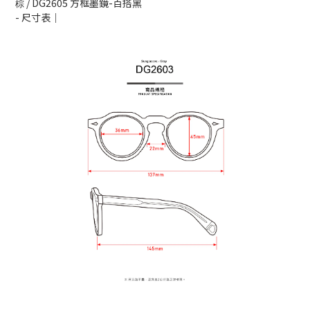
/
DG2605 方框墨鏡-百搭黑
棕
- 尺寸表｜