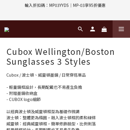
評價回饋｜訂單完成後7天內填寫5字以上評價，即可獲得$30購物
金
指定付款方式｜即享2%回饋(信用卡、APPLE PAY、LINE PAY)
評價回饋｜訂單完成後7天內填寫5字以上評價，即可獲得$30購物
金
Cubox Wellington/Boston
Sunglasses 3 Styles
Cubox / 波士頓、威靈頓墨鏡 / 日常穿搭單品
- 輕量鏡框設計，長期配戴也不易產生負擔
- 附贈墨鏡收納盒
- CUBOX logo細節
以經典波士頓及威靈頓框型為基礎作微調
波士頓：整體更為橢圓，融入波士頓框的柔和線條
威靈頓：經典威靈頓框，簡單修飾臉型，比例俐落
輕量鏡框設計，長期配戴也不易產生負擔