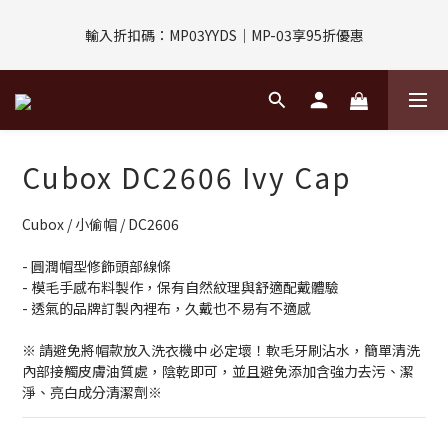
評價回饋｜訂單完成後7天內填寫5字以上評價，即可獲得$30購物
輸入折扣碼：MP03YYDS｜MP-03享95折優惠
金
指定付款方式｜即享2%回饋(信用卡、APPLE PAY、LINE PAY)
評價回饋｜訂單完成後7天內填寫5字以上評價，即可獲得$30購物
Cubox DC2606 Ivy Cap
金
Cubox / 小偷帽 / DC2606
- 圓潤帽型修飾頭部線條
- 模毛手感布料製作，保有自然紋理與舒適配戴體驗 
- 透氣的品牌訂製內裡布，久戴也不易有不適感
※ 請避免將帽款放入洗衣機中 必定壞！軟毛牙刷沾水，簡單清洗
內部接觸皮膚油質處，陰乾即可，並且避免添加含強力去污、潔
淨、亮白成分清潔劑※