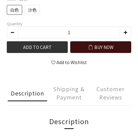
白色
沙色
Quantity
ADD TO CART
BUY NOW
Add to Wishlist
Shipping &
Customer
Description
Payment
Reviews
Description