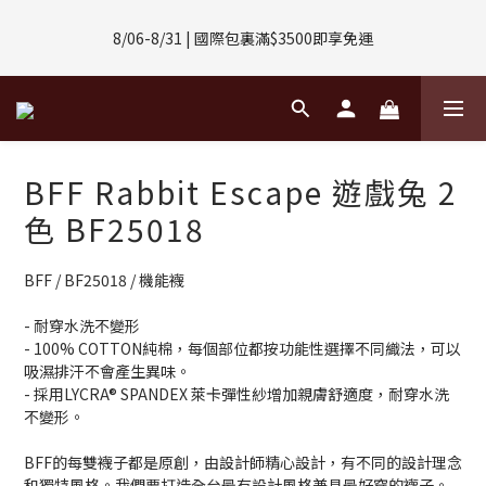
8/01-8/31 | 任選2件CUBOX正價商品 贈【威靈頓 / 波士頓墨鏡】
8/06-8/31 | 國際包裏滿$3500即享免運
(數量有限售完不補)
8/08-8/10 | 全館任選3件 贈 $188購物金
8/01-8/31 | 任選2件CUBOX正價商品 贈【威靈頓 / 波士頓墨鏡】
BFF Rabbit Escape 遊戲兔 2
(數量有限售完不補)
色 BF25018
BFF / BF25018 / 機能襪
- 耐穿水洗不變形
- 100% COTTON純棉，每個部位都按功能性選擇不同織法，可以
吸濕排汗不會產生異味。
- 採用LYCRA® SPANDEX 萊卡彈性紗增加親膚舒適度，耐穿水洗
不變形。
BFF的每雙襪子都是原創，由設計師精心設計，有不同的設計理念
和獨特風格。我們要打造全台最有設計風格兼具最好穿的襪子。