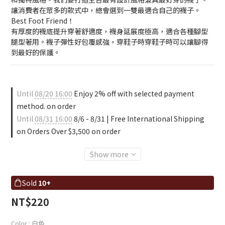
讓消費者在眾多的款式中，總會選到一雙最適合自己的襪子。
Best Foot Friend！
有厚度的襪底提升穿著舒適度，襪身延展度極高，適合各種腳型
腿型著用。襪子彈性好包覆感強，穿鞋子時穿鞋子時可以讓腳得
到最好的保護。
Until
08/20 16:00
Enjoy 2% off with selected payment
method. on order
Until
08/31 16:00
8/6 - 8/31 | Free International Shipping
on Orders Over $3,500 on order
Show more
Sold
10+
NT$220
Color
: 白色