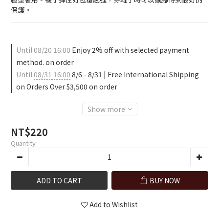
保護。
Until
08/20 16:00
Enjoy 2% off with selected payment
method. on order
Until
08/31 16:00
8/6 - 8/31 | Free International Shipping
on Orders Over $3,500 on order
Show more
NT$220
Quantity
ADD TO CART
BUY NOW
Add to Wishlist