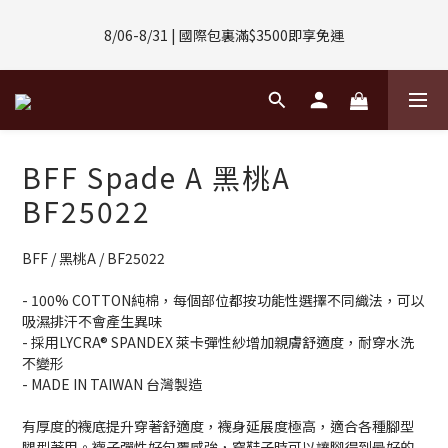
8/01-8/31 | 任選2件CUBOX正價商品 贈【威靈頓 / 波士頓墨鏡】
8/06-8/31 | 國際包裏滿$3500即享免運
(數量有限售完不補)
8/08-8/10 | 全館任選3件 贈 $188購物金
8/01-8/31 | 任選2件CUBOX正價商品 贈【威靈頓 / 波士頓墨鏡】
BFF Spade A 黑桃A
(數量有限售完不補)
BF25022
BFF / 黑桃A / BF25022
- 100% COTTON純棉，每個部位都按功能性選擇不同織法，可以
吸濕排汗不會產生異味
- 採用LYCRA® SPANDEX 萊卡彈性紗增加親膚舒適度，耐穿水洗
不變形
- MADE IN TAIWAN 台灣製造
有厚度的襪底提升穿著舒適度，襪身延展度極高，適合各種腳型
腿型著用。襪子彈性好包覆感強，穿鞋子時可以讓腳得到最好的