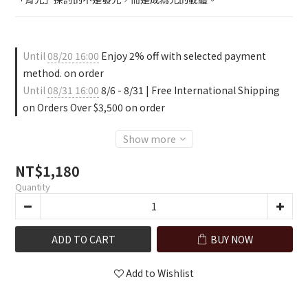
Until
08/20 16:00
Enjoy 2% off with selected payment
method. on order
Until
08/31 16:00
8/6 - 8/31 | Free International Shipping
on Orders Over $3,500 on order
Show more
NT$1,180
Quantity
ADD TO CART
BUY NOW
Add to Wishlist