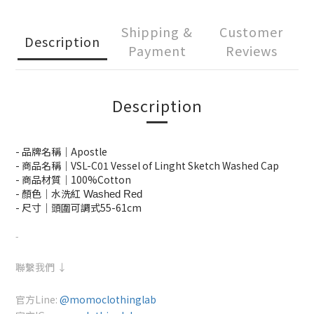
Shipping &
Customer
Description
Payment
Reviews
Description
- 品牌名稱｜Apostle
- 商品名稱｜VSL-C01 Vessel of Linght Sketch Washed Cap
- 商品材質｜100
%Cotton
- 顏色｜水洗紅
 Washed Red
- 尺寸｜頭圍可調式55-61cm
-
聯繫我們 ↓
官方Line:
@momoclothinglab