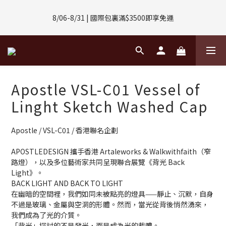
8/01-8/31 | 任選2件CUBOX正價商品 贈【威靈頓 / 波士頓墨鏡】
8/06-8/31 | 國際包裏滿$3500即享免運
(數量有限售完不補)
8/08-8/10 | 全館任選3件 贈 $188購物金
8/01-8/31 | 任選2件CUBOX正價商品 贈【威靈頓 / 波士頓墨鏡】
Apostle VSL-C01 Vessel of
(數量有限售完不補)
Linght Sketch Washed Cap
Apostle / VSL-C01 / 香港聯名企劃
APOSTLEDESIGN 攜手香港 Artaleworks & Walkwithfaith（窄
路燈），以及多位藝術家共同呈現聯合展覽《背光 Back 
Light》。
BACK LIGHT AND BACK TO LIGHT
在幽暗的空間裡，我們如同未被點亮的燈具——靜止、沉默，自身
不過是玻璃、金屬與空洞的形體。然而，當光從背後悄然湧來，
我們成為了光的介質。
「背光」探討的不是發光，而是成為光的載體。