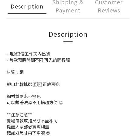
Shipping &
Customer
Description
Payment
Reviews
Description
- 現貨3個工作天內出貨
- 每款預購時間不同 可先詢問客服
材質：鋼
親自赴韓挑選 🇰🇷 正韓直送
鋼材質防水不褪色
可以戴著洗澡不用摘超方便 👏
**注意注意**
賣場每款戒指尺寸不盡相同
提醒大家務必實際測量
確認好尺寸再下單唷 😉