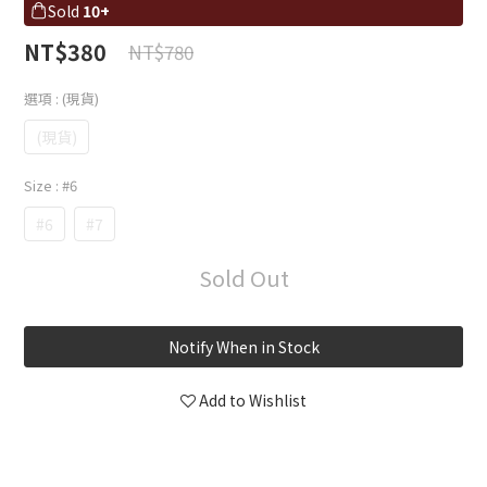
Sold
10+
NT$380
NT$780
選項
: (現貨)
(現貨)
Size
: #6
#6
#7
Sold Out
Notify When in Stock
Add to Wishlist