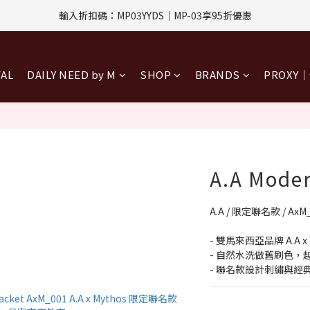
評價回饋｜訂單完成後7天內填寫5字以上評價，即可獲得$30購物金
指定付款方式｜即享2%回饋(信用卡、APPLE PAY、LINE PAY)
評價回饋｜訂單完成後7天內填寫5字以上評價，即可獲得$30購物金
VAL
DAILY NEED by M
SHOP
BRANDS
PROXY
A.A Mode
A.A / 限定聯名款 / AxM
- 雙馬來西亞品牌 A.A x
- 自然水洗做舊刷色，
- 聯名款設計刺繡與經