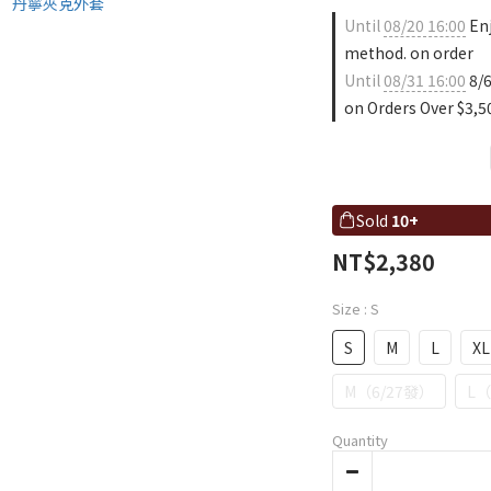
Until
08/20 16:00
Enj
method. on order
Until
08/31 16:00
8/6
on Orders Over $3,5
Sold
10+
NT$2,380
Size
: S
S
M
L
XL
M（6/27發）
L（
Quantity