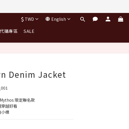
$
TWD
English
｜代購專區
SALE
BUY NOW
rn Denim Jacket
_001
 Mythos 限定聯名款
越穿越好看
典小標