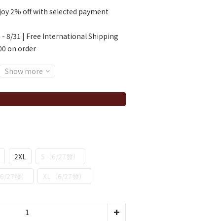
oy 2% off with selected payment
 - 8/31 | Free International Shipping
00 on order
Show more
2XL
S（6/27發）
6/27發）
XL（6/27發）