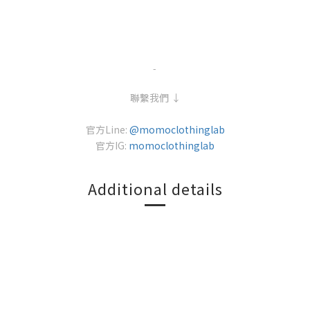
-
聯繫我們 ↓
官方Line:
@momoclothinglab
官方IG:
momoclothinglab
Additional details