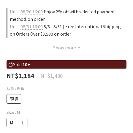
Until
08/20 16:00
Enjoy 2% off with selected payment
method. on order
Until
08/31 16:00
8/6 - 8/31 | Free International Shipping
on Orders Over $3,500 on order
Show more
Sold
10+
NT$1,184
NT$1,480
狀態
: 現貨
現貨
Size
: M
M
L