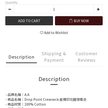
Quantity
ADD TO CART
BUY NOW
Add to Wishlist
Shipping &
Customer
Description
Payment
Reviews
Description
- 品牌名稱｜A.A
- 商品名稱｜Drop Point Crewneck 座標印花圓領衛衣
- 商品材質｜100% Cotton