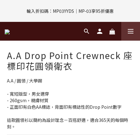
評價回饋｜訂單完成後7天內填寫5字以上評價，即可獲得$30購物
輸入折扣碼：MP03YYDS｜MP-03享95折優惠
金
指定付款方式｜即享2%回饋(信用卡、APPLE PAY、LINE PAY)
評價回饋｜訂單完成後7天內填寫5字以上評價，即可獲得$30購物
A.A Drop Point Crewneck 座
金
標印花圓領衛衣
A.A / 圓領 / 大學踢
- 寬短版型，男女適穿
- 260gsm，親膚材質
- 正面印有白色AA標誌，背面印有標誌性的Drop Point數字
這款圓領衫以簡約為設計理念－百搭舒適，適合365天的每個時
刻。