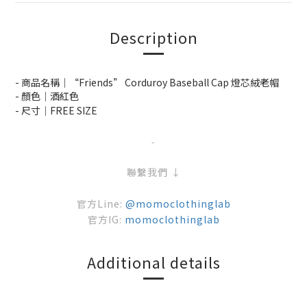
Description
- 商品名稱｜“Friends” Corduroy Baseball Cap 燈芯絨老帽
- 顏色｜酒紅色
- 尺寸｜FREE SIZE
-
聯繫我們 ↓
官方Line:
@momoclothinglab
官方IG:
momoclothinglab
Additional details