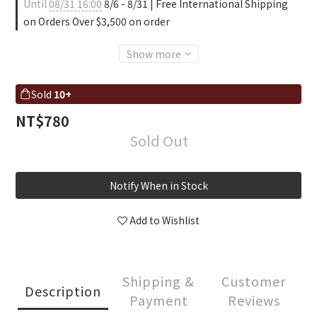
Until
08/31 16:00
8/6 - 8/31 | Free International Shipping
on Orders Over $3,500 on order
Show more
Sold
10+
NT$780
Sold Out
Notify When in Stock
Add to Wishlist
Shipping &
Customer
Description
Payment
Reviews