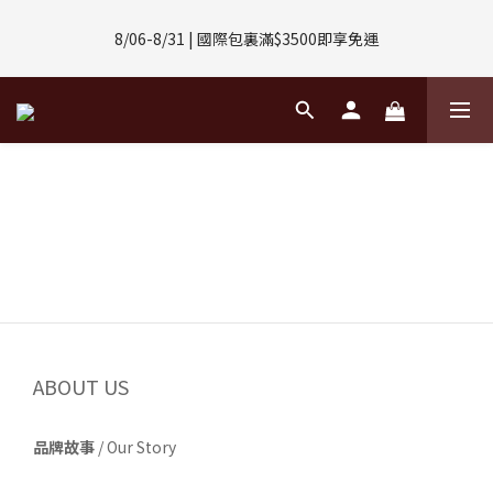
8/01-8/31 | 任選2件CUBOX正價商品 贈【威靈頓 / 波士頓墨鏡】
8/06-8/31 | 國際包裏滿$3500即享免運
(數量有限售完不補)
8/08-8/10 | 全館任選3件 贈 $188購物金
8/01-8/31 | 任選2件CUBOX正價商品 贈【威靈頓 / 波士頓墨鏡】
(數量有限售完不補)
ABOUT US
品牌故事
/
Our Story