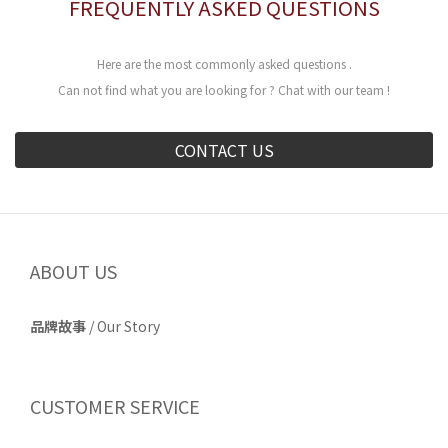
FREQUENTLY ASKED QUESTIONS
Here are the most commonly asked questions .
Can not find what you are looking for ? Chat with our team !
CONTACT US
ABOUT US
品牌故事
/
Our Story
CUSTOMER SERVICE