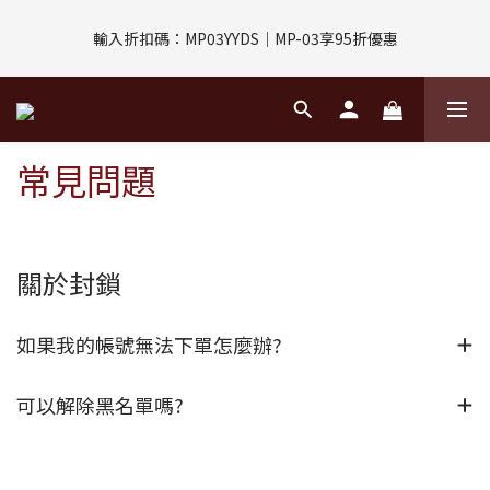
評價回饋｜訂單完成後7天內填寫5字以上評價，即可獲得$30購物
輸入折扣碼：MP03YYDS｜MP-03享95折優惠
金
指定付款方式｜即享2%回饋(信用卡、APPLE PAY、LINE PAY)
常見問題
評價回饋｜訂單完成後7天內填寫5字以上評價，即可獲得$30購物
金
關於封鎖
如果我的帳號無法下單怎麼辦?
可以解除黑名單嗎?