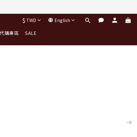
完不補)
$
TWD
English
｜代購專區
SALE
完不補)