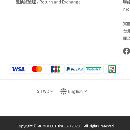
退換貨流程
/ Return and Exchange
聯絡
mom
實
台
開放
$
TWD
English
Copyright © MOMOCLOTHiNGLAB 2023 | All Rights Reserved