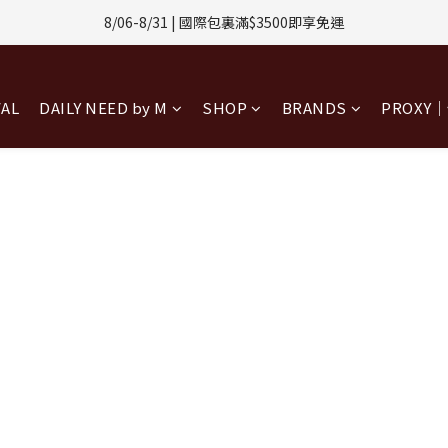
1-8/31 | 任選2件CUBOX正價商品 贈【威靈頓 / 波士頓墨鏡】(數量有限售
8/06-8/31 | 國際包裏滿$3500即享免運
8/08-8/10 | 全館任選3件 贈 $188購物金
VAL
DAILY NEED by M
SHOP
BRANDS
PROXY
1-8/31 | 任選2件CUBOX正價商品 贈【威靈頓 / 波士頓墨鏡】(數量有限售