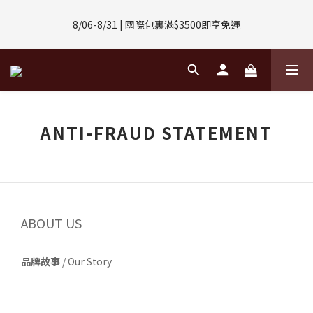
8/01-8/31 | 任選2件CUBOX正價商品 贈【威靈頓 / 波士頓墨鏡】
8/06-8/31 | 國際包裏滿$3500即享免運
(數量有限售完不補)
8/08-8/10 | 全館任選3件 贈 $188購物金
8/01-8/31 | 任選2件CUBOX正價商品 贈【威靈頓 / 波士頓墨鏡】
ANTI-FRAUD STATEMENT
(數量有限售完不補)
ABOUT US
品牌故事
/
Our Story