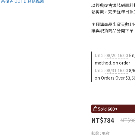
以經典復古燈芯絨面料
鬆剪裁，完美詮釋日系
＊預購商品出貨天數14
議與現貨商品分開下單
Until
08/20 16:00
Enj
method. on order
Until
08/31 16:00
8/6
on Orders Over $3,5
Sold
600+
NT$784
NT$9
狀態
: 現貨