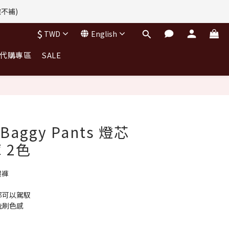
完不補)
完不補)
$
TWD
English
｜代購專區
SALE
完不補)
BUY NOW
 Baggy Pants 燈芯
 2色
腿褲
都可以駕馭
洗刷色感