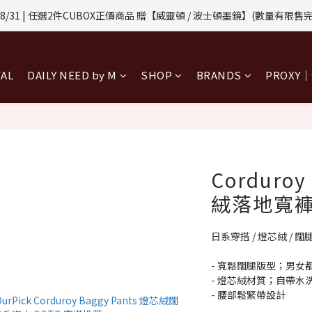
1-8/31 | 任選2件CUBOX正價商品 贈【威靈頓 / 波士頓墨鏡】(數量有限售
1-8/31 | 任選2件CUBOX正價商品 贈【威靈頓 / 波士頓墨鏡】(數量有限售
8/06-8/31 | 國際包裏滿$3500即享免運
VAL
DAILY NEED by M
SHOP
BRANDS
PROXY
8/08-8/10 | 全館任選3件 贈 $188購物金
1-8/31 | 任選2件CUBOX正價商品 贈【威靈頓 / 波士頓墨鏡】(數量有限售
Corduroy
絨落地寬褲
日系穿搭 / 燈芯絨 / 闊
- 寬鬆闊腿版型；男女
- 燈芯絨材質；自帶水
- 腰部鬆緊帶設計