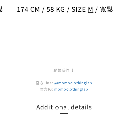
-
聯繫我們 ↓
官方Line:
@momoclothinglab
官方IG:
momoclothinglab
Additional details