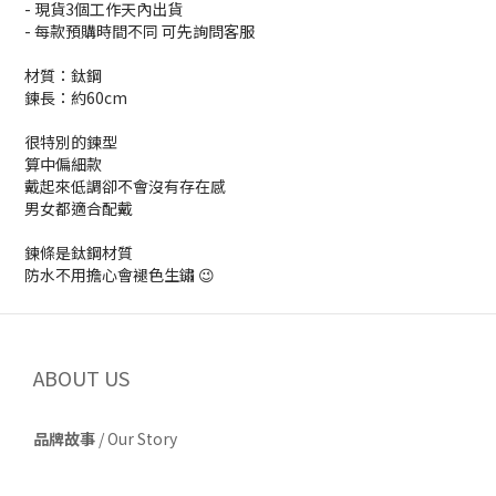
- 現貨3個工作天內出貨
- 每款預購時間不同 可先詢問客服
材質：鈦鋼
鍊長：約60cm
很特別的鍊型
算中偏細款
戴起來低調卻不會沒有存在感
男女都適合配戴
鍊條是鈦鋼材質
防水不用擔心會褪色生鏽 😉
ABOUT US
品牌故事
/
Our Story