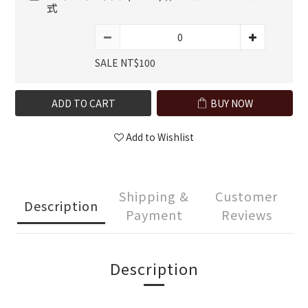
式
SALE NT$100
ADD TO CART
BUY NOW
Add to Wishlist
Shipping &
Customer
Description
Payment
Reviews
Description