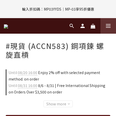
評價回饋｜訂單完成後7天內填寫5字以上評價，即可獲得$30購物
輸入折扣碼：MP03YYDS｜MP-03享95折優惠
金
指定付款方式｜即享2%回饋(信用卡、APPLE PAY、LINE PAY)
評價回饋｜訂單完成後7天內填寫5字以上評價，即可獲得$30購物
#現貨 (ACCN583) 鋼項鍊 螺
金
旋直槓
Until
08/20 16:00
Enjoy 2% off with selected payment
method. on order
Until
08/31 16:00
8/6 - 8/31 | Free International Shipping
on Orders Over $3,500 on order
Show more