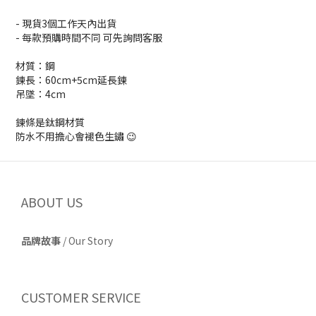
- 現貨3個工作天內出貨
- 每款預購時間不同 可先詢問客服
材質：鋼
鍊長：60cm+5cm延長鍊
吊墜：4cm
鍊條是鈦鋼材質
防水不用擔心會褪色生鏽 😉
ABOUT US
品牌故事
/
Our Story
CUSTOMER SERVICE