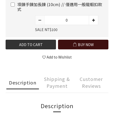
項鍊手鍊加長鍊 (10cm) // 僅適用一般龍蝦扣款
式
SALE NT$100
ADD TO CART
BUY NOW
Add to Wishlist
Shipping &
Customer
Description
Payment
Reviews
Description