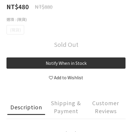
NT$480
NT$880
選項
: (現貨)
(現貨)
Sold Out
Notify When in Stock
Add to Wishlist
Shipping &
Customer
Description
Payment
Reviews