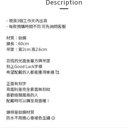
Description
- 現貨3個工作天內出貨
- 每款預購時間不同 可先詢問客服
材質：鈦鋼
鍊長：60cm
吊墜：寬2cm 高2.6cm
百搭的光面金屬方牌吊墜
刻上Good Luck字樣
希望配戴的人都能獲得幸運 🥰
正面有刻字
背面則是完全素面無刻紋
喜歡極簡風格的人
配戴時可以轉至背面喔！
鍊條是鈦鋼材質
防水不用擔心會褪色生鏽 😉