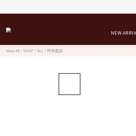
8/0
NEW ARRI
8/0
View All
/
SHOP
/
ALL / 所有產品