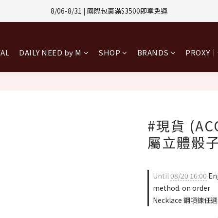
1-8/31 | 任選2件CUBOX正價商品 贈【威靈頓 / 波士頓墨鏡】(數量有限售
8/06-8/31 | 國際包裏滿$3500即享免運
8/08-8/10 | 全館任選3件 贈 $188購物金
VAL
DAILY NEED by M
SHOP
BRANDS
PROXY
1-8/31 | 任選2件CUBOX正價商品 贈【威靈頓 / 波士頓墨鏡】(數量有限售
#現貨 (AC
屬立體骰
Until
08/20 16:00
Enj
method. on order
Necklace 鋼項鍊任選三