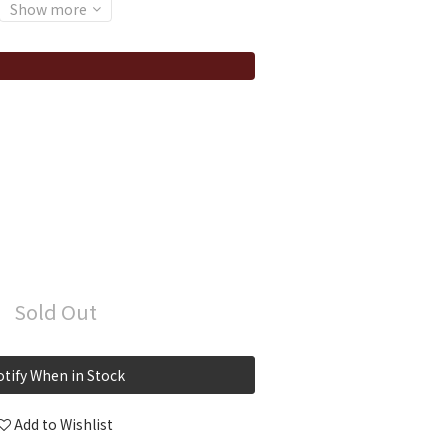
Show more
Sold Out
tify When in Stock
Add to Wishlist