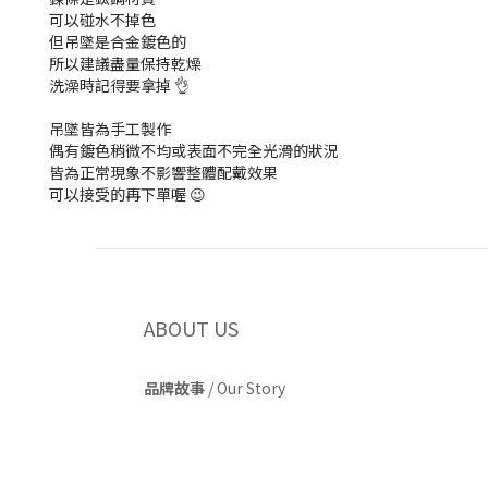
可以碰水不掉色
但吊墜是合金鍍色的
所以建議盡量保持乾燥
洗澡時記得要拿掉 👌
吊墜皆為手工製作
偶有鍍色稍微不均或表面不完全光滑的狀況
皆為正常現象不影響整體配戴效果
可以接受的再下單喔 😉
ABOUT US
品牌故事
/
Our Story