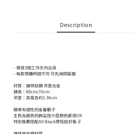
Description
- 現貨3個工作天內出貨
- 每款預購時間不同 可先詢問客服
材質：鍊條鈦鋼 吊墜合金
鍊長：60cm/70cm
吊墜：高寬各約1.36cm
簡單有個性的金屬骰子
主色為銀色的飾品搭什麼顏色都很OK
特別推薦搭配All Black穿搭超好看 ✌
鍊條是鈦鋼材質