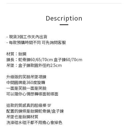
Description
- 現貨3個工作天內出貨
- 每款預購時間不同 可先詢問客服
材質：鈦鋼
鍊長：蛇骨鍊60/65/70cm 盒子鍊60/70cm
吊墜：盒子鍊款圓外徑約2.5cm
升級版的笑臉吊墜項鍊
中間圓牌能360度旋轉
一面是笑臉一面是哭臉
可以隨你心情想轉哪面就哪面
這款的質感真的超級棒 💯
配置的鍊條是鈦鋼蛇骨鍊/盒子鍊
吊墜也是鈦鋼材質
洗澡碰水碰汗都不用擔心會掉色