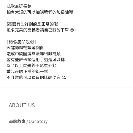
此款無延長鍊
怕會太短的可以加購我們的加長鍊哦
(亮面有些許刮痕是正常的哦
追求完美的高標者請自己斟酌下單 😉)
[ 微瑕疵品說明 ]
因螺絲鎖較緊等關係
造成中間圓牌無法轉得非常順
會有些許卡頓但用手還是可以轉
除了以上問題外不影響外觀
戴起來跟正常的都一樣
不介意的可以買這個比較便宜 🥰
ABOUT US
品牌故事
/
Our Story