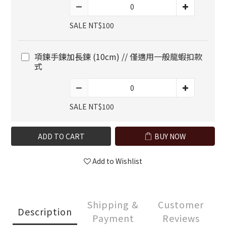
SALE NT$100
項鍊手鍊加長鍊 (10cm) // 僅適用一般龍蝦扣款
式
SALE NT$100
ADD TO CART
BUY NOW
Add to Wishlist
Shipping &
Customer
Description
Payment
Reviews