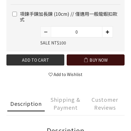
項鍊手鍊加長鍊 (10cm) // 僅適用一般龍蝦扣款
式
SALE NT$100
ADD TO CART
BUY NOW
Add to Wishlist
Shipping &
Customer
Description
Payment
Reviews
Description