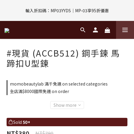
評價回饋｜訂單完成後7天內填寫5字以上評價，即可獲得$30購物
輸入折扣碼：MP03YYDS｜MP-03享95折優惠
金
指定付款方式｜即享2%回饋(信用卡、APPLE PAY、LINE PAY)
評價回饋｜訂單完成後7天內填寫5字以上評價，即可獲得$30購物
#現貨 (ACCB512) 鋼手鍊 馬
金
蹄扣U型鍊
momobeautylab 滿千免運 on selected categories
全店滿$8000國際免運 on order
Show more
Sold
50+
NT$380
NT$780