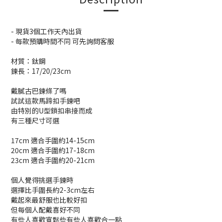
- 現貨3個工作天內出貨
- 每款預購時間不同 可先詢問客服
材質：鈦鋼
鍊長：17/20/23cm
戴膩古巴鍊條了嗎
試試這款馬蹄扣手鍊吧
由特別的U型鎖扣串接而成
有三種尺寸可選
17cm 適合手圍約14-15cm
20cm 適合手圍約17-18cm
23cm 適合手圍約20-21cm
個人覺得挑選手鍊時
選擇比手圍長約2-3cm左右
戴起來最舒服也比較好扣
但每個人配戴喜好不同
有些人喜歡寬鬆些有些人喜歡合一點